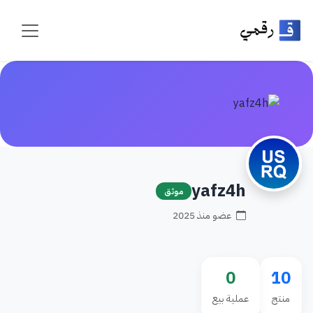
yafz4h
موثق
عضو منذ 2025
0
10
منتج
عملية بيع