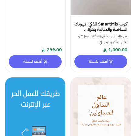
كوب SmartMix الذكي: قهوتك
الساخنة والمثالية بنقرة...
هل مللت من برود قهوتك أثناء العمل؟ أو
تكتل السكر والبودرة في...
299.00
1,000.00
أضف للسلة
أضف للسلة