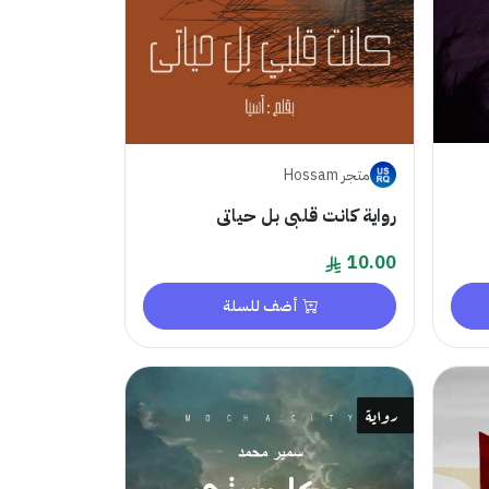
متجر Hossam
رواية كانت قلبى بل حياتى
10.00
أضف للسلة