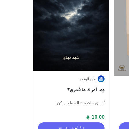
نبض الوتين
وما أدراك ما قدري؟
أنا التي خاصمت السماء...ولكن..
10.00
أضف للسلة