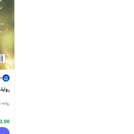
re
رواية
روايه ن
0.00