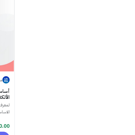
مت
أساسي
الألكت
لمعرفة 
الاساس
0.00