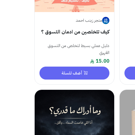
متجر زينب احمد
كيف تتخلصين من ادمان التسوق ؟
دليل عملي بسيط لتخلص من التسوق
القهري
15.00
أضف للسلة