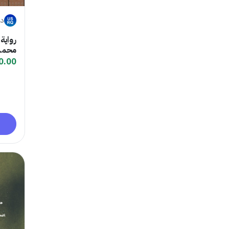
دا
رواية
محمد
0.00