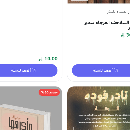
ر المساء للنشر
 السلاحف العرجاء سمير
3
10.00
أضف للسلة
أضف للسلة
خصم 50%