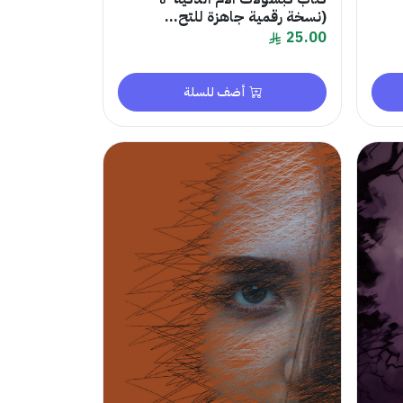
(نسخة رقمية جاهزة للتح...
25.00
أضف للسلة