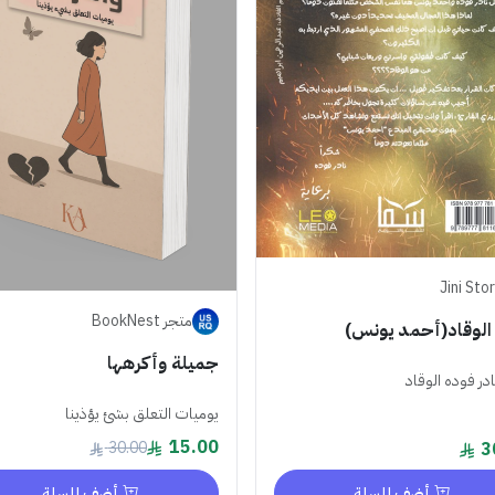
Jini Sto
متجر BookNest
 الوقاد(أحمد يونس)
جميلة وأكرهها
ادر فوده الوقاد
يوميات التعلق بشئ يؤذينا
15.00
30.00
3
أضف للسلة
أضف للسلة