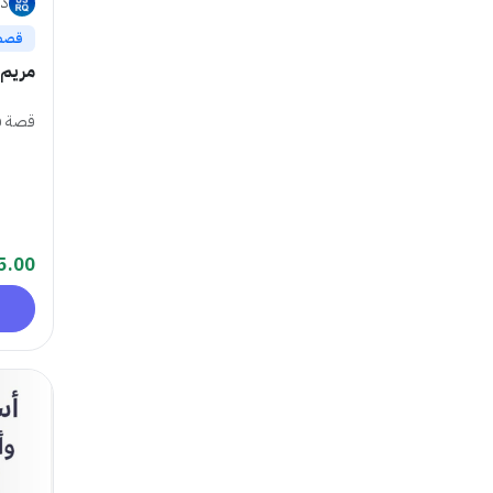
در
قصص
مريم 
قصة ق
5.00