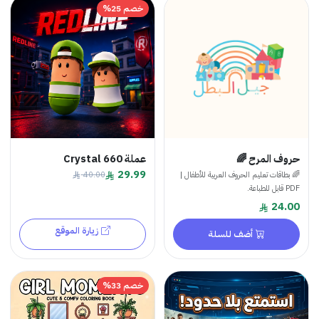
خصم 25%
حروف المرح 🌈
عملة Crystal 660
29.99
🌈 بطاقات تعليم الحروف العربية للأطفال |
40.00
PDF قابل للطباعة.
24.00
زيارة الموقع
أضف للسلة
خصم 33%