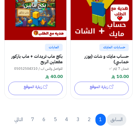
حسابات المايك
المابات
حساب مايك و شات (يوزر
بكج ماب تريدات + ماب باركور
خماسي)
مفعلين الربح
ضمان 7 ايام ✅
للتواصل واتس اب / 05052504310
40.00
10.00
زيارة الموقع
زيارة الموقع
السابق
1
2
3
4
5
6
7
التالي