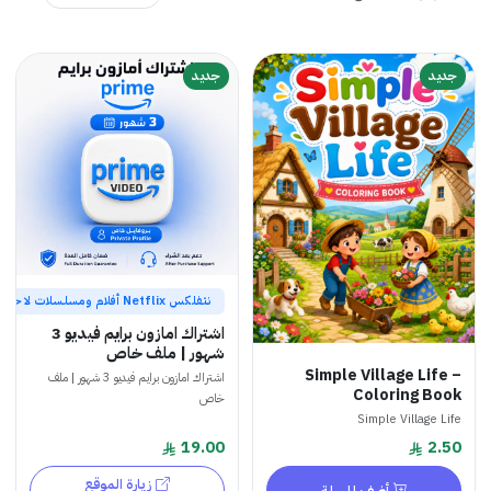
جديد
جديد
نتفلكس Netflix أفلام ومسلسلات لا حصر لها
اشتراك امازون برايم فيديو 3
شهور | ملف خاص
Simple Village Life –
اشتراك امازون برايم فيديو 3 شهور | ملف
Coloring Book
خاص
Simple Village Life
19.00
2.50
زيارة الموقع
أضف للسلة