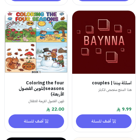
اسئلة بيننا | couples
Coloring the four
seasons(تلوين الفصول
هذا المنتج مخصص للكبلز
الأربعة)
تلوين الفصول الاربعة للاطفال
22.00
9.99
أضف للسلة
أضف للسلة