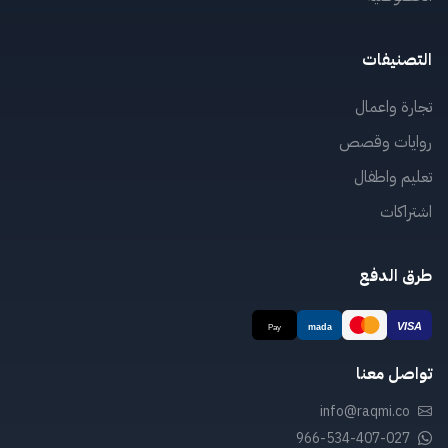
التصنيفات
تجارة واعمال
روايات وقصص
تعليم واطفال
اشتراكات
طرق الدفع
تواصل معنا
info@raqmi.co
966-534-407-027