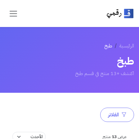
الرئيسية
طبخ
طبخ
اكتشف +13 منتج في قسم طبخ
الفلاتر
عرض
13
منتج