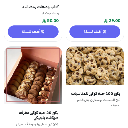
كتاب وصفات رمضانيه
وصفات رمضانيه
50.00
29.00
أضف للسلة
أضف للسلة
بكج 100 حبة كوكيز للمناسبات
بكج للمناسبات لو محتارين ايش تقدمو
للضيوف
بكج 20 حبه كوكيز مغرقه
شوكلت بلجيكي
كوكيز كوكي سمايل ينفرد بمذاقة الفريد و