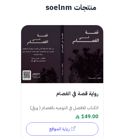
منتجات soelnm
رواية قصة في الفصام
الكتاب الافضل في التوعيه بالفصام ( ورقي)
149.00
زيارة الموقع