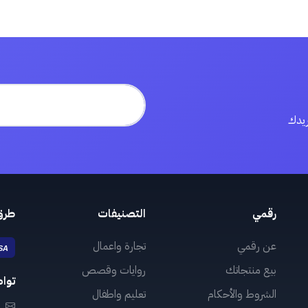
ريدك
رقمي
التصنيفات
طرق
عن رقمي
تجارة واعمال
بيع منتجاتك
روايات وقصص
توا
الشروط والأحكام
تعليم واطفال