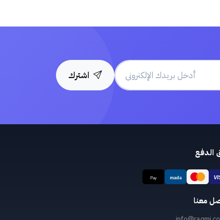
اشترك
 الدفع
صل معنا
info@raqmi.co