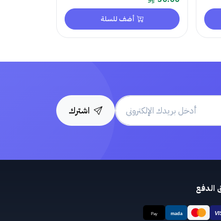
أضف للسلة
اشترك
 الدفع