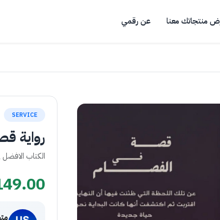
ض منتجاتك معنا
عن رقمي
SERVICE
رواية قص
الكتاب الافضل في
149.00
مت