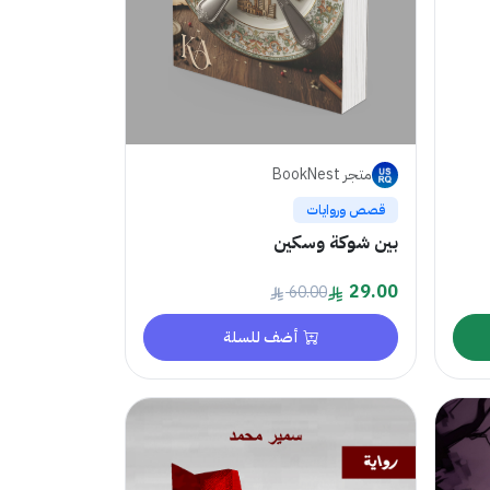
متجر BookNest
قصص وروايات
بين شوكة وسكين
29.00
60.00
أضف للسلة