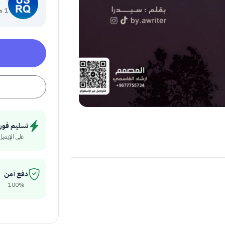
1 منتج
تسليم فور
على الإيميل
دفع آمن
100%