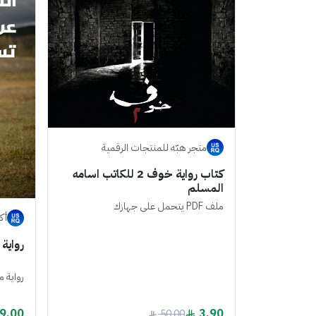
متجر هبّه للمنتجات الرقمية
كتاب رواية خوف 2 للكاتب اسامه
المسلم
ملف PDF يتحمل على جهازك
أك
رواية
رواية م
9.00
3.90
50.00