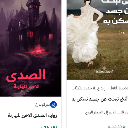
اديمية قلاقل | إبداع بلا حدود للكتّاب
 أنثى تبحث عن جسد تسكن به
درر الإبداع
ن قلب الألم إلى انتصار الروح
رواية الصدى الاخير للهاربة
15.00
14.99