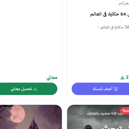
جر آسر
لعالم
2
مجاني
أضف للسلة
تحميل مجاني