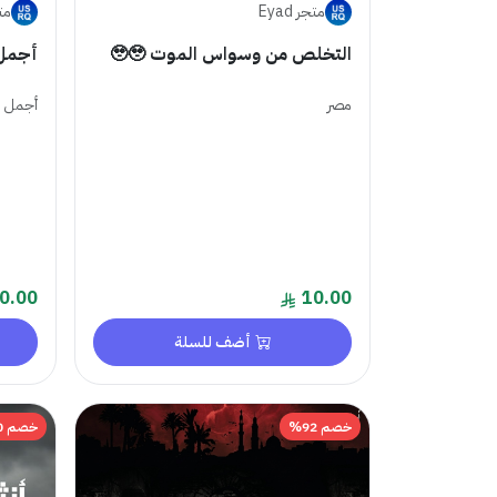
متجر Eyad
مت
التخلص من وسواس الموت 🥹🥹
أجمل 54 حكاية فى ا
مصر
أجمل 54 حكاية فى العالم -
0.00
10.00
أضف للسلة
خصم 92%
خصم 40%