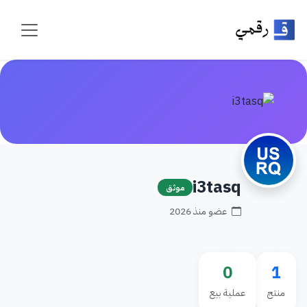
i3tasq
موثق
عضو منذ 2026
0
1
منتج
عملية بيع