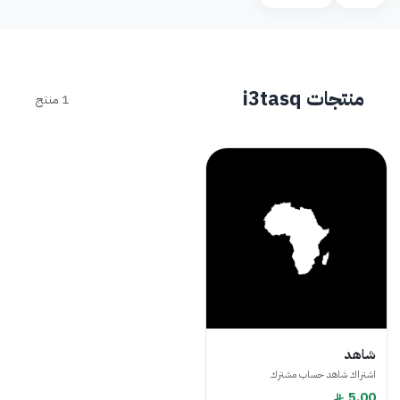
منتجات i3tasq
1 منتج
شاهد
اشتراك شاهد حساب مشترك
5.00