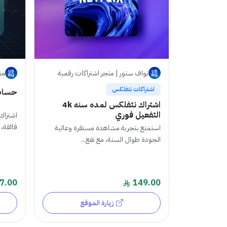
نواف ستور | متجر اشتراكات رقمية
متج
اشتراكات نتفلكس
حساب atGPT PLUS
اشتراك نتفلكس لمده سنه 4k
التفعيل فوري
فائقة، 
استمتع بتجربة مشاهدة مستقرة وعالية
الجودة طوال السنة، مع تفع...
7.00
149.00
زيارة الموقع