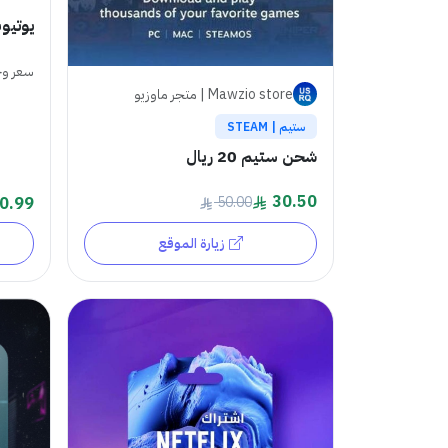
يوتيو
سعر وج
Mawzio store | متجر ماوزيو
ستيم | STEAM
شحن ستيم 20 ريال
30.50
0.99
50.00
زيارة الموقع