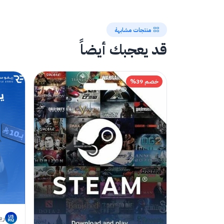
منتجات مشابهة
قد يعجبك أيضاً
خصم 39%
ري