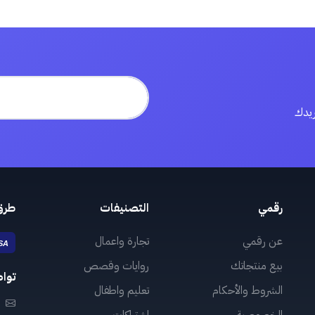
ريدك
رقمي
التصنيفات
طرق
عن رقمي
تجارة واعمال
بيع منتجاتك
روايات وقصص
توا
الشروط والأحكام
تعليم واطفال