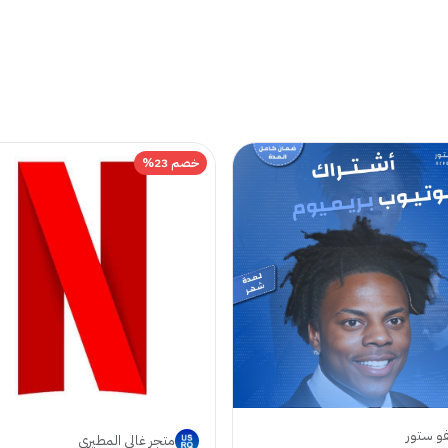
خصم 23%
فو ستور
متجر غالي المطيري