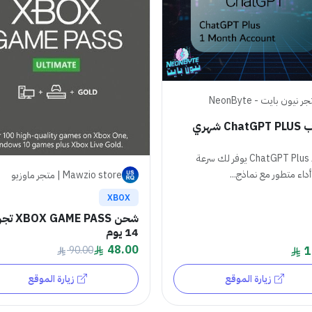
ر نيون بايت - NeonByte
Ch شهري
اشتراك ChatGPT Plus يوفر لك سرعة
أداء متطور مع نماذج...
Mawzio store | متجر ماوزيو
XBOX
شحن  GAME PASS
14 يوم
48.00
90.00
1
زيارة الموقع
زيارة الموقع