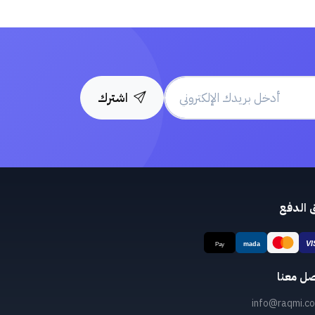
اشترك
 الدفع
صل معنا
info@raqmi.co