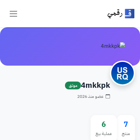
4mkkpk
موثق
عضو منذ 2026
6
7
منتج
عملية بيع