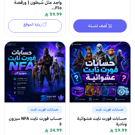
واجد مثل شيطون | ورقصة
Flo...
59.99
زيارة الموقع
أضف للسلة
حسابات فورت نايت
حسابات فورت نايت
حسابات فورت نايت عشوائية
حساب فورت نايت NFA سيزون
ونادرة
3
24.99
19.99