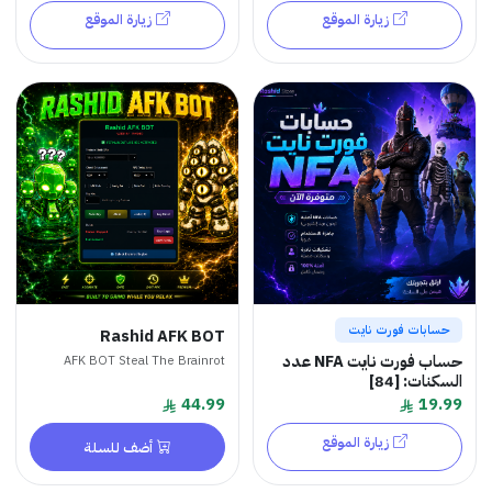
زيارة الموقع
زيارة الموقع
حسابات فورت نايت
Rashid AFK BOT
حساب فورت نايت NFA عدد
AFK BOT Steal The Brainrot
السكنات: [84]
44.99
19.99
زيارة الموقع
أضف للسلة