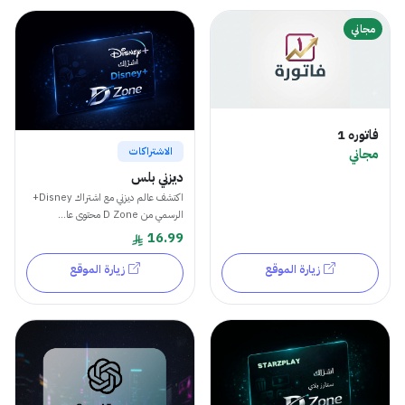
مجاني
فاتوره 1
مجاني
الاشتراكات
ديزني بلس
اكتشف عالم ديزني مع اشتراك Disney+
الرسمي من D Zone محتوى عا...
16.99
زيارة الموقع
زيارة الموقع