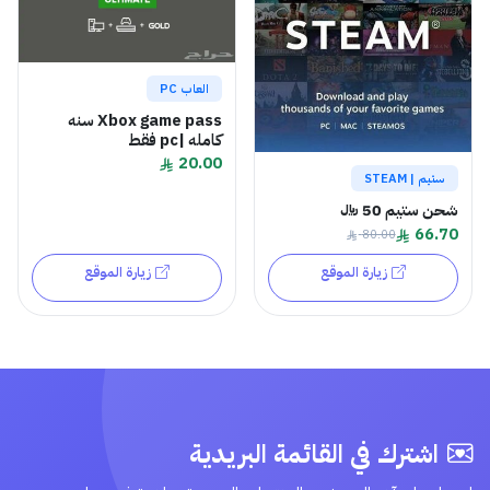
العاب PC
Xbox game pass سنه
كامله |pc فقط
20.00
ستيم | STEAM
شحن ستيم 50 ﷼
66.70
80.00
زيارة الموقع
زيارة الموقع
اشترك في القائمة البريدية