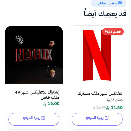
منتجات مشابهة
قد يعجبك أيضاً
خصم 23%
إشتراك نيتفليكس شهر 4K
نتفلكس شهر ملف مشترك
ملف خاص
ضمان 28يوم
16.00
11.50
14.99
زيارة الموقع
زيارة الموقع