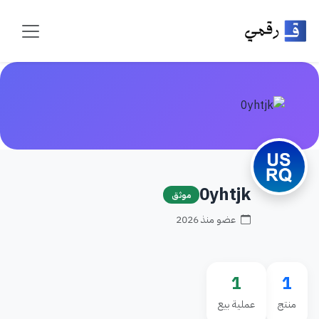
0yhtjk
موثق
عضو منذ 2026
1
1
منتج
عملية بيع