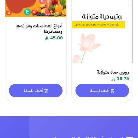
أنواع الفيتامينات وفوائدها
ومصادرها
45.00
روتين حياة متوازنة
18.75
أضف للسلة
أضف للسلة