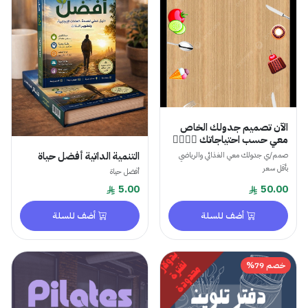
الآن تصميم جدولك الخاص
معي حسب احتياجاتك 👌🏻❤️‍🔥
التنمية الداتية أفضل حياة
صمم/ي جدولك معي الغذائي والرياضي
بأقل سعر
أفضل حياة
5.00
50.00
أضف للسلة
أضف للسلة
خصم 79%