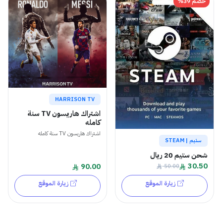
خصم 39%
HARRISON TV
اشتراك هاريسون TV سنة
كامله
اشتراك هاريسون TV سنة كامله
ستيم | STEAM
شحن ستيم 20 ريال
30.50
90.00
50.00
زيارة الموقع
زيارة الموقع