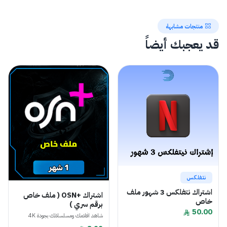
منتجات مشابهة
قد يعجبك أيضاً
نتفلكس
اشتراك نتفلكس 3 شهور ملف
اشتراك +OSN ( ملف خاص
خاص
برقم سري )
50.00
شاهد افلامك ومسلسلاتك بجودة 4K