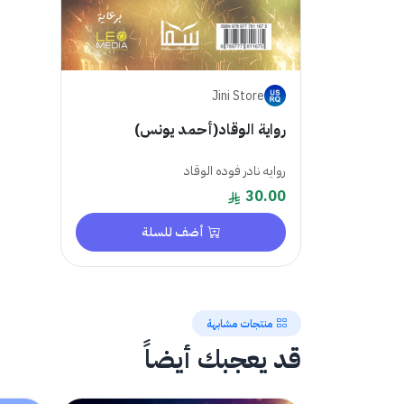
Jini Store
رواية الوقاد(أحمد يونس)
روايه نادر فوده الوقاد
30.00
أضف للسلة
منتجات مشابهة
قد يعجبك أيضاً