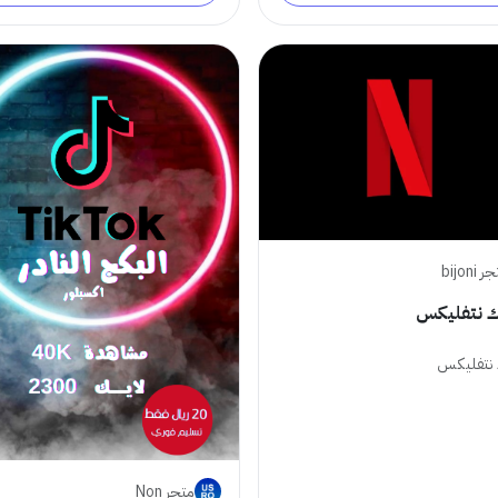
 bijoni
ك نتفليكس
 نتفليكس
متجر Non