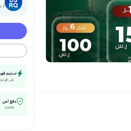
2 منتج
تسليم فور
على الإيميل
دفع آمن
100%