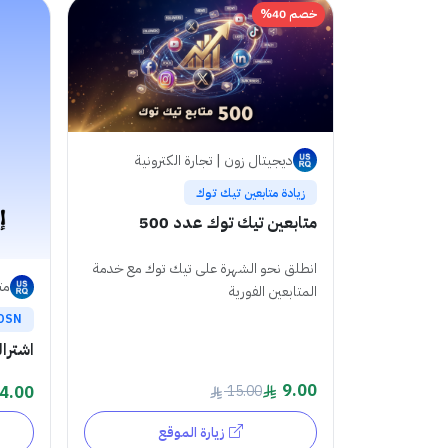
خصم 40%
ديجيتال زون | تجارة الكترونية
زيادة متابعين تيك توك
متابعين تيك توك عدد 500
انطلق نحو الشهرة على تيك توك مع خدمة
مت
المتابعين الفورية
OSN
اشتراك osn شهر م
9.00
4.00
15.00
زيارة الموقع