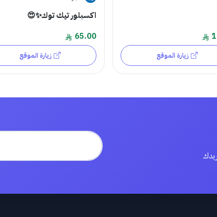
اكسبلور تيك توك✨😍
65.00
1
زيارة الموقع
زيارة الموقع
ريدك