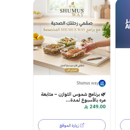
Shumus way
🌿 برنامج شموس التوازن – متابعة
مره بالأسبوع لمدة...
249.00
زيارة الموقع