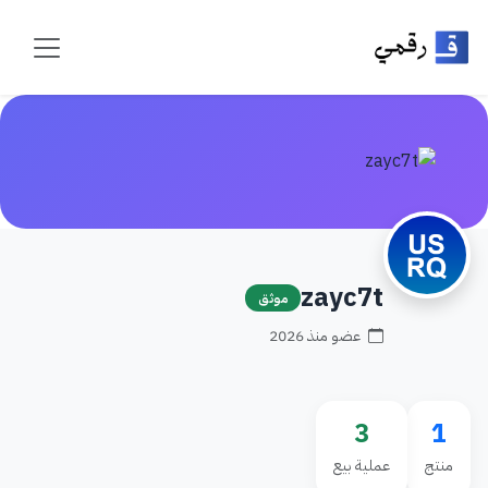
zayc7t
موثق
عضو منذ 2026
3
1
منتج
عملية بيع