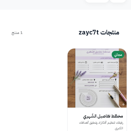
منتجات zayc7t
1 منتج
مجاني
مخطّط تفاصيل الشّهري
رفيقك لتنظيم أفكارك وتحقيق أهدافك
الكبرى