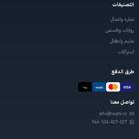
التصنيفات
تجارة واعمال
روايات وقصص
تعليم واطفال
اشتراكات
طرق الدفع
تواصل معنا
info@raqmi.co
966-534-407-027