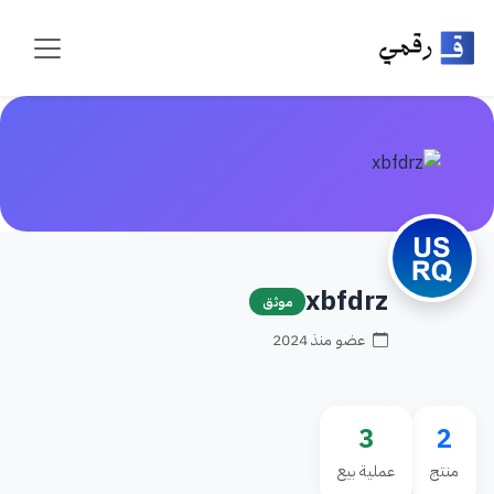
xbfdrz
موثق
عضو منذ 2024
3
2
منتج
عملية بيع