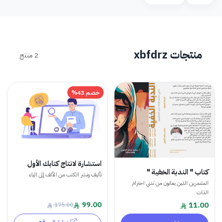
منتجات xbfdrz
2 منتج
خصم 43%
استشارة لانتاج كتابك الأول
كتاب " الندبة الخفية "
تأليف ونشر الكتب من الألف إلى الياء
المتنمرين الذين يعانون من تدني احترام
الذات
99.00
11.00
175.00