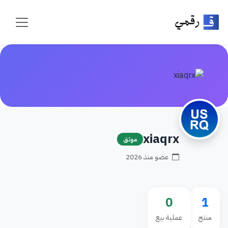
xiaqrx
موثق
عضو منذ 2026
0
1
منتج
عملية بيع