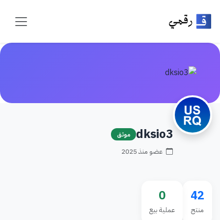
dksio3
موثق
عضو منذ 2025
0
42
منتج
عملية بيع