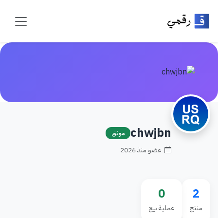
chwjbn
موثق
عضو منذ 2026
0
2
منتج
عملية بيع