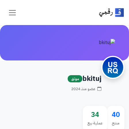
bkituj
موثق
عضو منذ 2024
34
40
منتج
عملية بيع