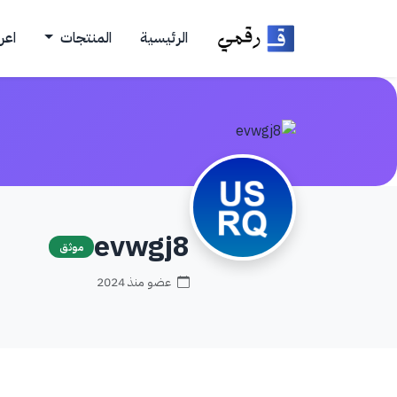
الرئيسية
المنتجات
اعر
evwgj8
موثق
عضو منذ 2024