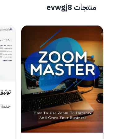
منتجات evwgj8
توثيق 
خدمة ت