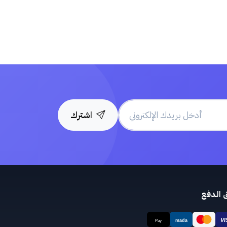
اشترك
 الدفع