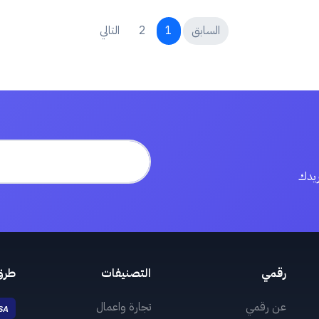
السابق
1
2
التالي
ريدك
رقمي
التصنيفات
طرق
عن رقمي
تجارة واعمال