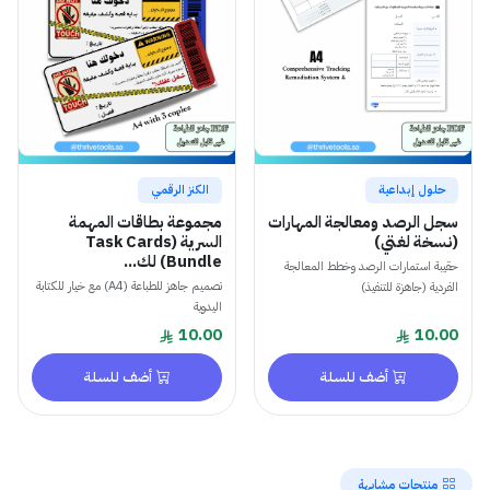
حلول إبداعية
الكنز الرقمي
سجل الرصد ومعالجة المهارات
مجموعة بطاقات المهمة
(نسخة لغتي)
السرية (Task Cards
Bundle) لك...
حقيبة استمارات الرصد وخطط المعالجة
تصميم جاهز للطباعة (A4) مع خيار للكتابة
الفردية (جاهزة للتنفيذ)
اليدوية
10.00
10.00
أضف للسلة
أضف للسلة
منتجات مشابهة