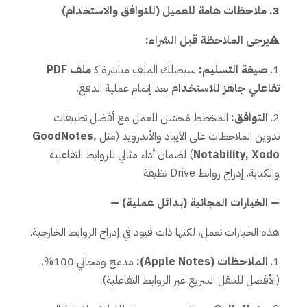
3. ملاحظات هامة للعميل (للتوافق والاستخدام)
⚠️
يرجى الملاحظة قبل الشراء:
1.
صيغة التسليم:
سيصلك الملف مباشرة كـ
ملف PDF
تفاعلي جاهز للاستخدام
بعد إتمام عملية الدفع.
2.
التوافق:
المخطط مُحسّن للعمل مع أفضل تطبيقات
تدوين الملاحظات على الآيباد والأندرويد (مثل
GoodNotes,
Notability, Xodo
) لضمان أداء مثالي للروابط التفاعلية
والكتابة. إدراج روابط Drive نظيفة
— الخيارات المجانية (بدائل عملية) —
هذه الخيارات تعمل، لكنها ذات قيود في إدراج الروابط الخارجية.
1.
الملاحظات (Apple Notes):
مدمج ومجاني 100%.
(الأفضل للتنقل السريع عبر الروابط التفاعلية).