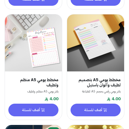
مخطط يومي A5 بتصميم
مخطط يومي A5 منظم
لطيف وألوان باستيل
ولطيف
بلانر يومي رقمي بحجم A5 للطباعة
بلانر يومي A5 منظم ولطيف
4.00
4.00
أضف للسلة
أضف للسلة