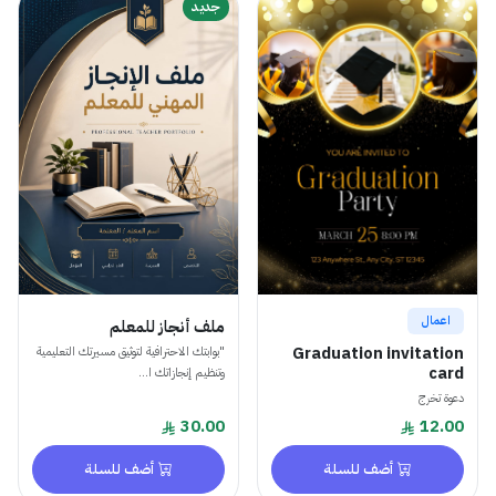
جديد
اعمال
ملف أنجاز للمعلم
Graduation invitation
"بوابتك الاحترافية لتوثيق مسيرتك التعليمية
card
وتنظيم إنجازاتك ا...
دعوة تخرج
30.00
12.00
أضف للسلة
أضف للسلة