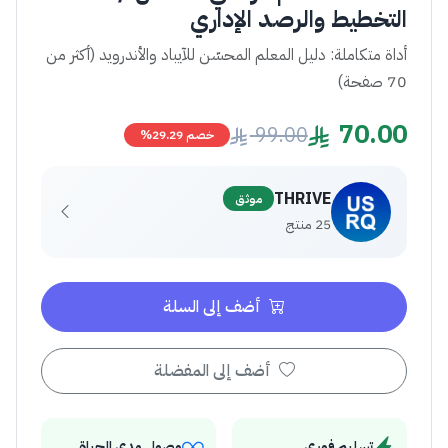
التخطيط والرصد الإداري
أداة متكاملة: دليل المعلم المحسّن للآيباد والأندرويد (أكثر من
70 صفحة)
70.00
99.00
خصم 29.29%
THRIVE
موثق
25 منتج
أضف إلى السلة
أضف إلى المفضلة
تسليم فوري
وصول مدى الحياة