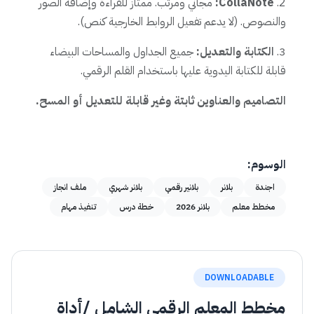
2.
CollaNote:
مجاني ومرتب. ممتاز للقراءة وإضافة الصور
والنصوص. (لا يدعم تفعيل الروابط الخارجية كنص).
3.
الكتابة والتعديل:
جميع الجداول والمساحات البيضاء
قابلة للكتابة اليدوية عليها باستخدام القلم الرقمي.
التصاميم والعناوين ثابتة وغير قابلة للتعديل أو المسح.
الوسوم:
اجندة
بلانر
بلانير رقمي
بلانر شهري
ملف انجاز
مخطط معلم
بلانر 2026
خطة درس
تنفيذ مهام
DOWNLOADABLE
مخطط المعلم الرقمي الشامل /أداة