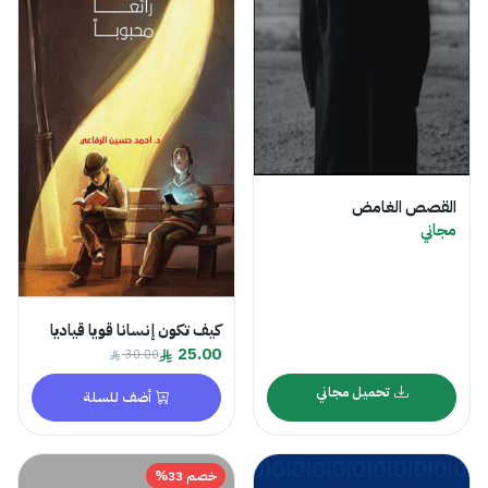
القصص الغامض
مجاني
كيف تكون إنسانا قويا قياديا
25.00
30.00
تحميل مجاني
أضف للسلة
خصم 33%