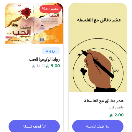
خصم 40%
الروايات
رواية لوكيميا الحب
9.00
14.99
عشر دقائق مع الفلسفة
ملخص كتاب
2.00
أضف للسلة
أضف للسلة