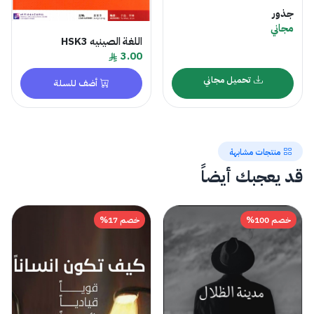
جذور
مجاني
اللغة الصينيه HSK3
3.00
تحميل مجاني
أضف للسلة
منتجات مشابهة
قد يعجبك أيضاً
خصم 100%
خصم 17%