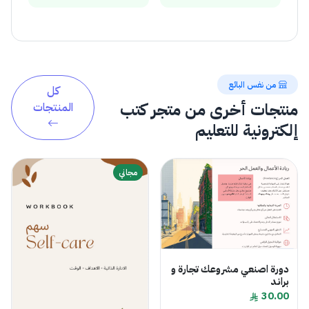
من نفس البائع
كل
منتجات أخرى من متجر كتب
المنتجات
إلكترونية للتعليم
مجاني
دورة اصنعي مشروعك تجارة و
براند
30.00