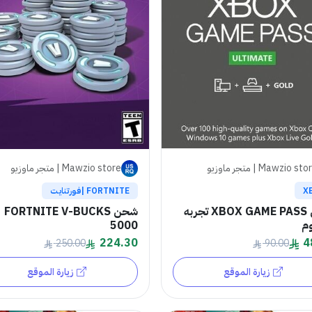
Mawzio st | متجر ماوزيو
Mawzio store | متجر ماوزيو
X
FORTNITE |فورتنايت
شحن XBOX GAME PASS تجربه
شحن FORTNITE V-BUCKS
5000
4
224.30
90.00
250.00
زيارة الموقع
زيارة الموقع