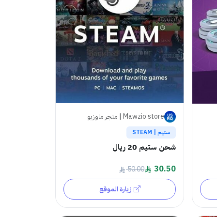
Mawzio store | متجر ماوزيو
ستيم | STEAM
شحن ستيم 20 ريال
30.50
50.00
زيارة الموقع