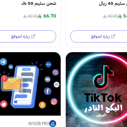
م 40 ريال
شحن ستيم 50 ﷼
66.70
5
80.00
80.00
زيارة الموقع
زيارة الموقع
AYUOB PRO