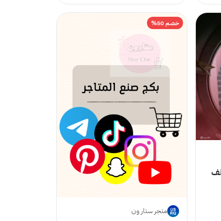
خصم 50%
لف
متجر ستار ون