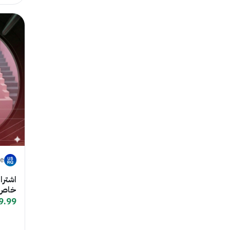
re
اشترا
خاص
9.99