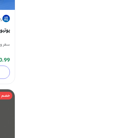
ري
يوتيو
سعر و
0.99
خصم 47%