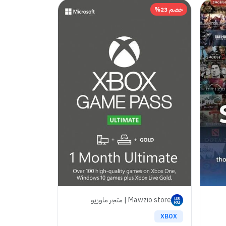
خصم 23%
Mawzio store | متجر ماوزيو
XBOX