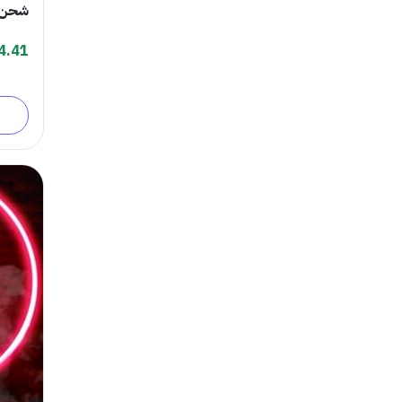
شحن ستي
4.41