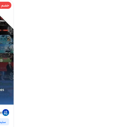
خصم 32%
ore
ستيم | 