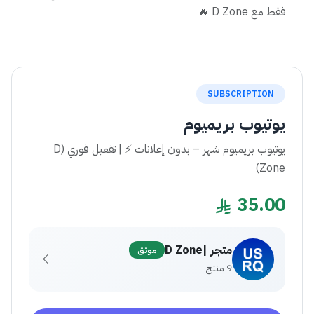
فقط مع D Zone 🔥
SUBSCRIPTION
يوتيوب بريميوم
يوتيوب بريميوم شهر – بدون إعلانات ⚡ | تفعيل فوري (D
Zone)
35.00
متجر |D Zone
موثق
9 منتج