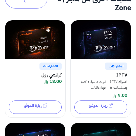
Zone
الاشتراكات
الاشتراكات
كرانشي رول
IPTV
18.00
اشتراك IPTV – قنوات عالمية + أفلام
ومسلسلات 🔥 | جودة عالية...
9.00
زيارة الموقع
زيارة الموقع