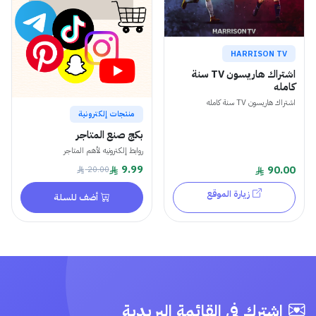
HARRISON TV
اشتراك هاريسون TV سنة
كامله
اشتراك هاريسون TV سنة كامله
منتجات إلكترونية
بكج صنع المتاجر
روابط إلكترونيه لأهم المتاجر
9.99
90.00
20.00
زيارة الموقع
أضف للسلة
اشترك في القائمة البريدية