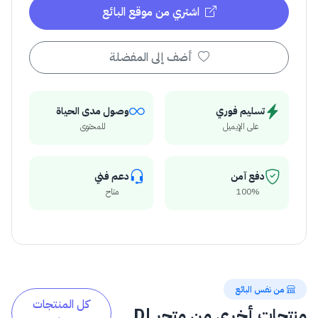
اشتري من موقع البائع
أضف إلى المفضلة
تسليم فوري
وصول مدى الحياة
على الإيميل
للمحتوى
دفع آمن
دعم فني
100%
متاح
من نفس البائع
كل المنتجات
منتجات أخرى من متجر |D