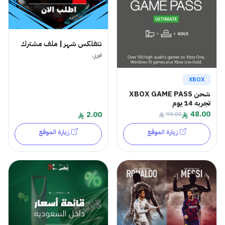
نتفلكس شهر | ملف مشترك
فوريي
XBOX
شحن XBOX GAME PASS
تجربه 14 يوم
48.00
2.00
90.00
زيارة الموقع
زيارة الموقع