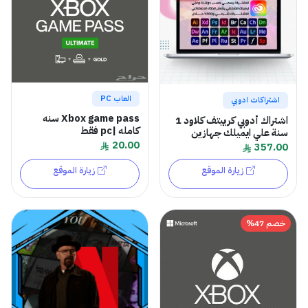
العاب PC
اشتراكات ادوبي
Xbox game pass سنه
اشتراك أدوبي كرييتف كلاود 1
كامله |pc فقط
سنة علي ايميلك جهازين
20.00
357.00
زيارة الموقع
زيارة الموقع
خصم 47%