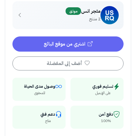
متجر انس
موثق
2 منتج
اشتري من موقع البائع
أضف إلى المفضلة
تسليم فوري
وصول مدى الحياة
على الإيميل
للمحتوى
دفع آمن
دعم فني
100%
متاح