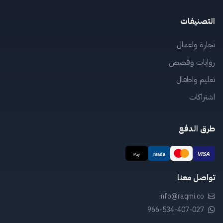
التصنيفات
تجارة واعمال
روايات وقصص
تعليم واطفال
اشتراكات
طرق الدفع
تواصل معنا
info@raqmi.co
966-534-407-027