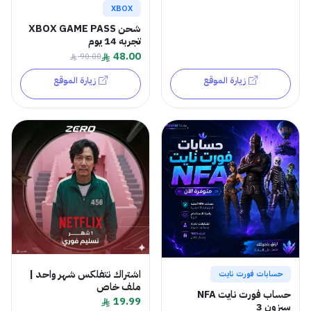
XBOX
شحن XBOX GAME PASS
تجربه 14 يوم
48.00
90.00
زيارة الموقع
زيارة الموقع
اشتراك نتفلكس شهر واحد |
حسابات فورت نايت
ملف خاص
حساب فورت نايت NFA
19.99
سيزون 3