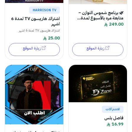
HARRISON TV
🌿 برنامج شموس التوازن –
متابعة مره بالأسبوع لمدة...
اشتراك هاريسون TV لمدة 6
اشهر
249.00
اشتراك هاريسون TV لمدة 6 اشهر
25.00
زيارة الموقع
زيارة الموقع
الاشتراكات
فاصل بلس
16.99