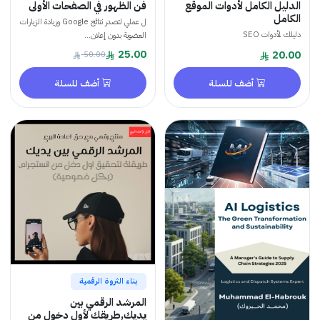
ل الكامل لأدوات الموقع
فن الظهور في الصفحات الأولى
ل
ل عملي لتصدر نتائج Google وزيادة الزيارات
دوات SEO
العضوية بدون إعلان...
25.00
2
50.00
أضف للسلة
أضف للسلة
بناء الثروة الرقمية
المرشد الرقمي بين
يديك,طريقك لأول دخول من