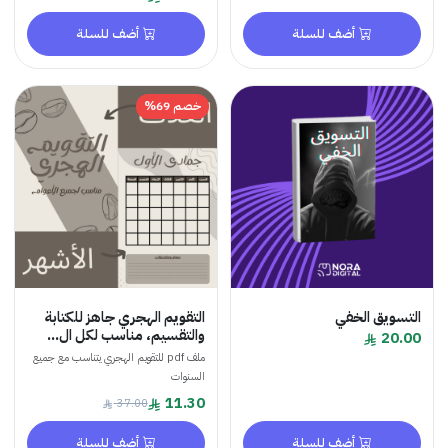
أضف للسلة
أضف للسلة
خصم 69%
ويق الخفي
التقويم الهجري جاهز للكتابة
والتقسيم، مناسب لكل ال...
2
ملف pdf للتقويم الهجري يتناسب مع جميع
السنوات
11.30
37.00
أضف للسلة
أضف للسلة