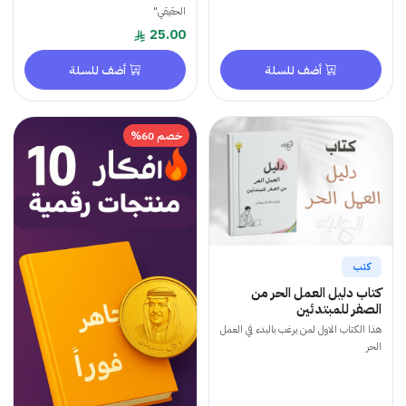
الحقيقي"
25.00
أضف للسلة
أضف للسلة
خصم 60%
دليل العمل الحر من
 للمبتدئين
كتاب الاول لمن يرغب بالبدء في العمل