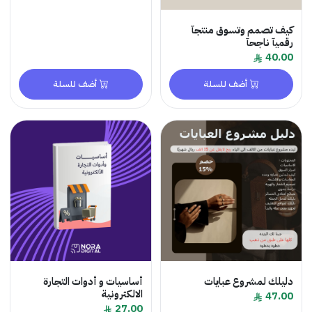
تصمم وتسوق منتجآ
 ناجحآ
4
أضف للسلة
أضف للسلة
ك لمشروع عبايات
أساسيات و أدوات التجارة
الالكترونية
4
27.00