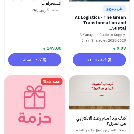
انستجرام...
 وتوزيع
المرشد الرقمي بين يديك
AI Logistics - The G
Transformation
Sus
A Manager's Guide to S
Chain Strategies 2025
149.00
أضف للسلة
أضف للسلة
خصم 63%
بدأ مشروعك الالكتروني
لمنزل؟
 العمل من المنزل والفرص المتاحة