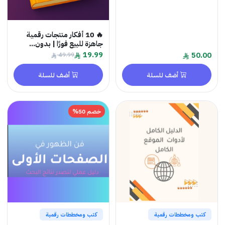
🔥 10 أفكار منتجات رقمية
جاهزة للبيع فورًا | بدون...
19.99
5
49.99
أضف للسلة
أضف للسلة
خصم 50%
 ومخططات رقمية
كتب ومخططات رقمية