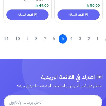
49.00
5
أضف للسلة
أضف للسلة
2
3
4
5
6
7
8
9
10
11
التالي
شترك في القائمة البريدية
لى آخر العروض والمنتجات الجديدة مباشرة في بريدك