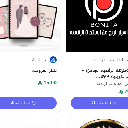
نيتا✨| منتجات رقمية
متجر Azizh
 تجارتك الرقمية الجاهزة +
بلانر العروسة
دريبية + 29...
15.00
من المنتجات الرقمية
7
أضف للسلة
أضف للسلة