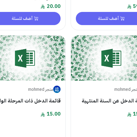
20.00
5
أضف للسلة
أضف للسلة
 mohmed
متجر mohmed
 الدخل عن السنة المنتهية
قائمة الدخل ذات المرحلة الو
15.00
1