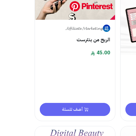
𝓐𝓯𝓯𝓲𝓵𝓲𝓪𝓽𝓮 𝓜𝓪𝓻𝓴𝓮𝓽𝓲𝓷𝓰
الربح من بنترست
45.00
أضف للسلة