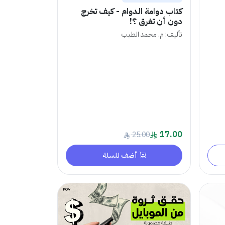
كتاب دوامة الدوام - كيف تخرج
دون أن تغرق ؟!
تأليف: م. محمد الطيب
17.00
25.00
أضف للسلة