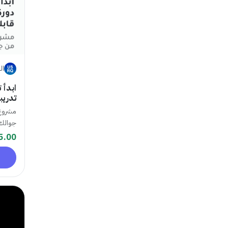
ال
ابدأ 
تدريبي
مشروع 
جوالك،
5.00