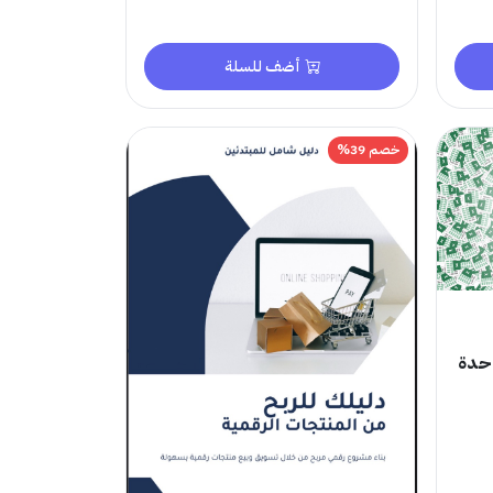
أضف للسلة
خصم 39%
احدة