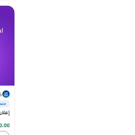
رؤ
خدم
إعلان Google Maps لل
0.00