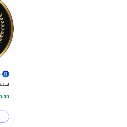
متجر
استشا
0.00