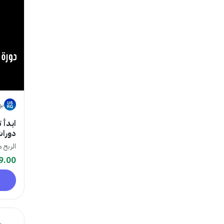
بو
‏ابدأ
دورات ت
الربح 
9.00