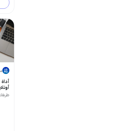
متج
أداة 
أونلا
طريقك 