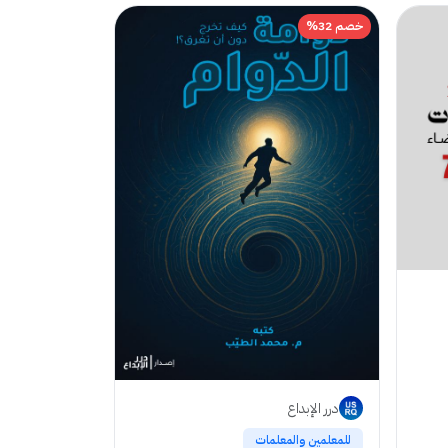
خصم 32%
درر الإبداع
للمعلمين والمعلمات