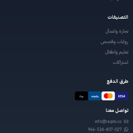
التصنيفات
تجارة واعمال
روايات وقصص
تعليم واطفال
اشتراكات
طرق الدفع
تواصل معنا
info@raqmi.co
966-534-407-027