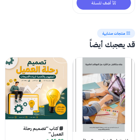
أضف للسلة
منتجات مشابهة
قد يعجبك أيضاً
📘 كتاب “تصميم رحلة
العميل”