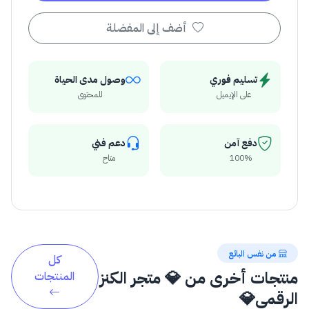
أضف إلى المفضلة
تسليم فوري
وصول مدى الحياة
على الإيميل
للمحتوى
دفع آمن
دعم فني
100%
متاح
من نفس البائع
كل
منتجات أخرى من 💎 متجر الكنز
المنتجات
الرقمي💎