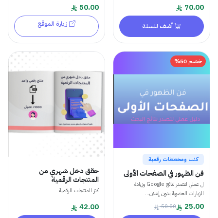
50.00
70.00
زيارة الموقع
أضف للسلة
خصم 50%
كتب ومخططات رقمية
حقق دخل شهري من
فن الظهور في الصفحات الأولى
المنتجات الرقمية
ل عملي لتصدر نتائج Google وزيادة
كنز المنتجات الرقمية
الزيارات العضوية بدون إعلان...
25.00
42.00
50.00