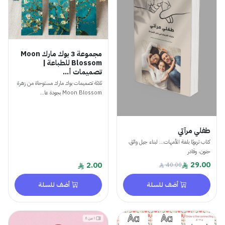
مجموعة 3 بوك مارك Moon
Blossom للطباعة |
تصميمات أ...
ثلاثة تصميمات بوك مارك مستوحاة من زهرة
Moon Blossom بجودة عا...
طفلي مرآتي
كتاب تربويًا بلغة الأمهات… لبناء جيل واثق،
حنون، وقادر
29.00
2.00
40.00
أضف للسلة
أضف للسلة