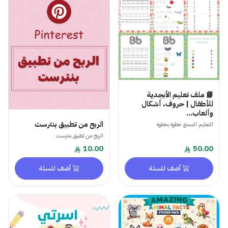
📘 ملف تعليم الأبجدية
للأطفال | حروف، أشكال
وألعاب...
الربح من تطبيق بنترست
التعليم الممتع خطوة بخطوة
الربح من تطبيق بنترست
10.00
50.00
أضف للسلة
أضف للسلة