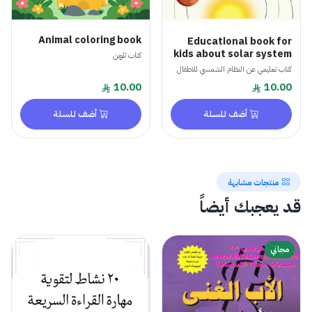
Animal coloring book
Educational book for
kids about solar system
كتاب تلوين
كتاب تعليمي عن النظام الشمسي للاطفال
10.00
10.00
أضف للسلة
أضف للسلة
منتجات مشابهة
قد يعجبك أيضاً
مجاني