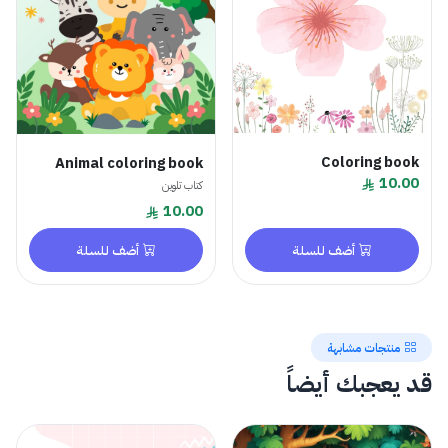
Coloring book
Animal coloring book
10.00
كتاب تلوين
10.00
أضف للسلة
أضف للسلة
منتجات مشابهة
قد يعجبك أيضاً