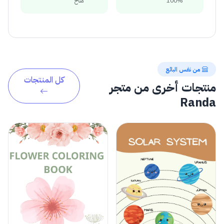
100%
متاح
من نفس البائع
كل المنتجات
منتجات أخرى من متجر
Randa