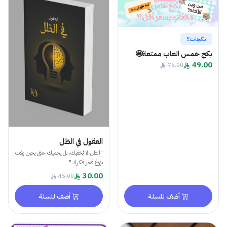
بكجات!!
بكج خمس العاب ممتعة🤩
49.00
75.00
العقول في الظل
"الظل لا يُخفيك، بل يحميك حتى يحين وقت
بزوغ فجر فكرك."
30.00
45.00
أضف للسلة
أضف للسلة