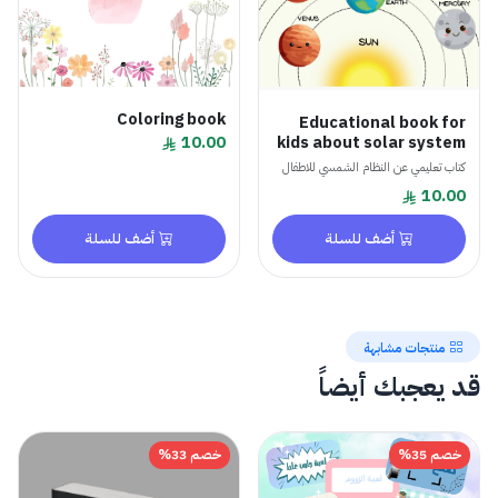
Coloring book
Educational book for
10.00
kids about solar system
كتاب تعليمي عن النظام الشمسي للاطفال
10.00
أضف للسلة
أضف للسلة
منتجات مشابهة
قد يعجبك أيضاً
خصم 35%
خصم 33%