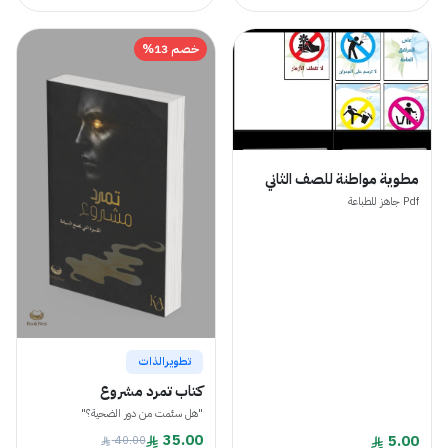
خصم 13%
مطوية مواطنة للصف الثاني
Pdf جاهز للطباعة
تطويرالذات
كتاب تمرد مشروع
​"هل سئمت من دور الضحية؟"
35.00
5.00
40.00