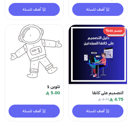
أضف للسلة
أضف للسلة
خصم 46%
تلوين 1
التصميم على كانفا
5.00
4.75
8.75
أضف للسلة
أضف للسلة