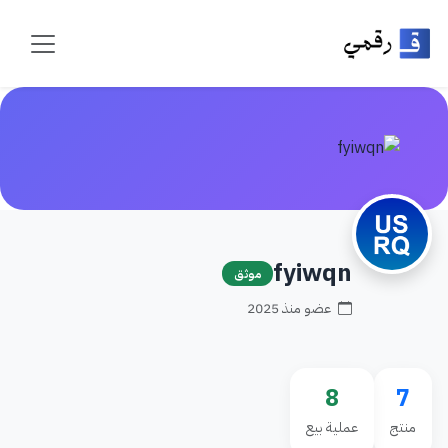
fyiwqn
موثق
عضو منذ 2025
8
7
منتج
عملية بيع