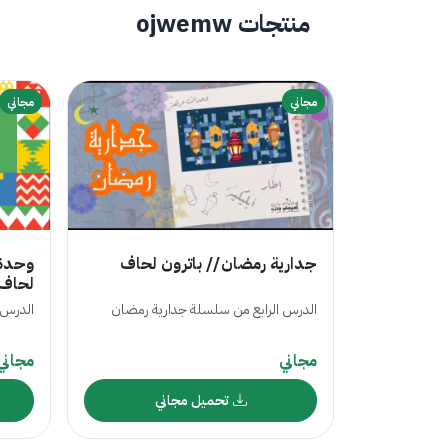
منتجات ojwemw
مجاني
مجاني
جدارية رمضان // باترون لحاف
وحدة 
لحاف
الدرس الرابع من سلسلة جدارية رمضان
الدرس ال 12 من درو
مجاني
مجاني
تحميل مجاني