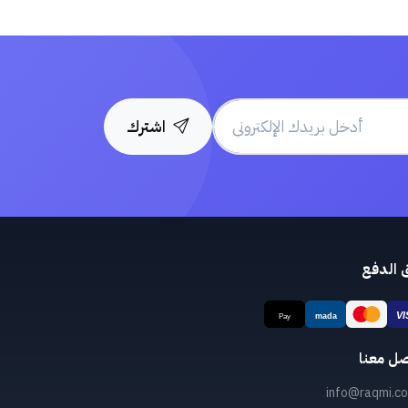
اشترك
 الدفع
صل معنا
info@raqmi.co