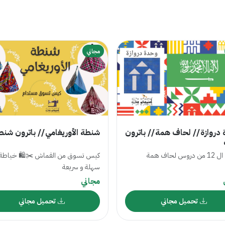
مجاني
دروازة // لحاف همة // باترون
شنطة الأوريغامي // باترون شنط
س لحاف همة
كيس تسوق من القماش ✂️🛍 خياطة
سهلة و سريعة
مجاني
تحميل مجاني
تحميل مجاني