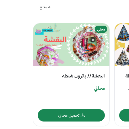
4 منتج
مجاني
ة
البقشة // باترون شنطة
مجاني
تحميل مجاني