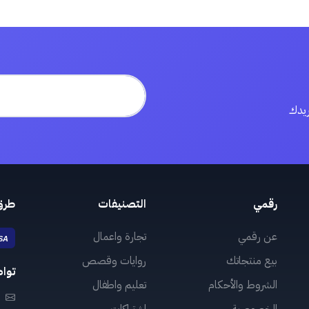
ريدك
رقمي
التصنيفات
طرق
عن رقمي
تجارة واعمال
بيع منتجاتك
روايات وقصص
توا
الشروط والأحكام
تعليم واطفال