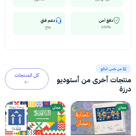
دفع آمن
دعم فني
100%
متاح
من نفس البائع
كل المنتجات
منتجات أخرى من أستوديو
درزة
مجاني
مجاني