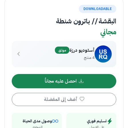
DOWNLOADABLE
البقشة // باترون شنطة
مجاني
أستوديو درزة
موثق
4 منتج
احصل عليه مجاناً
أضف إلى المفضلة
تسليم فوري
وصول مدى الحياة
على الإيميل
للمحتوى