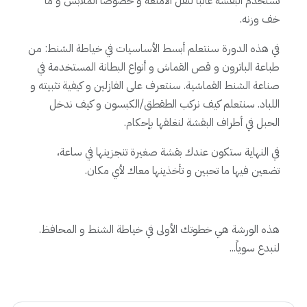
تستخدم البقشة غالباً لنقل الأمتعة و خصوصاً الملابس و ما
خف وزنه.
في هذه الدورة سنتعلم أبسط الأساسيات في خياطة الشنط: من
طباعة الباترون و قص القماش و أنواع البطانة المستخدمة في
صناعة الشنط القماشية. سنتعرف على الفازلين و كيفية تثبيته و
اللباد. سنتعلم كيف نركب الطقطق/الكبسون و كيف ندخل
الحبل في أطراف البقشة لنغلقها بإحكام.
في النهاية ستكون عندك بقشة صغيرة تنجزينها في ساعة،
تضعين فيها ما تحبين و تأخذينها معاك لأي مكان.
هذه الورشة هي خطوتك الأولى في خياطة الشنط و المحافظ.
لنبدع سوياً...