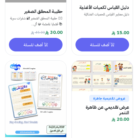
دليل القياس لكميات الأغذية
حقيبة المحقق الصغير
دليل معايير القياس للحميات الغذائية
🕵️‍♂️ حقيبة المحقق الصغير 🔐 شفرات سرية
📚 قضايا غامضة 🧩 أل...
30.00
15.00
45.00
أضف للسلة
أضف للسلة
عروض تقديمية جاهزة
عرض تقديمي عن ظاهرة
التنمر
20.00