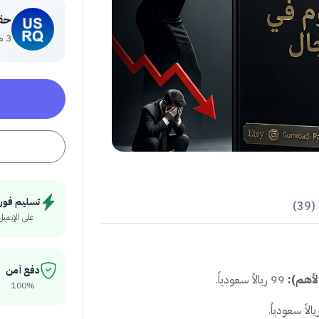
حق
3 منتج
تسليم فور
3)
على الإيميل
دفع آمن
لأهم):
99 ريالاً سعودياً.
100%