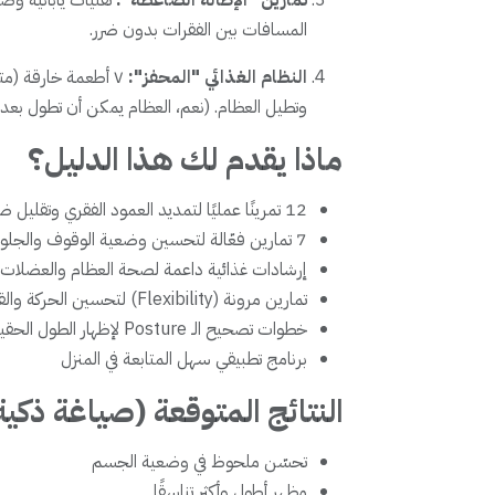
تمارين "الإطالة الضاغطة":
تقنيات يابانية وص
المسافات بين الفقرات بدون ضرر.
النظام الغذائي "المحفز":
٧ أطعمة خارقة (مت
وتطيل العظام. (نعم، العظام يمكن أن تطول بعد 
ماذا يقدم لك هذا الدليل؟
12 تمرينًا عمليًا لتمديد العمود الفقري وتقليل ضغط الفقرات
7 تمارين فعّالة لتحسين وضعية الوقوف والجلوس
إرشادات غذائية داعمة لصحة العظام والعضلات
تمارين مرونة (Flexibility) لتحسين الحركة والقامة
خطوات تصحيح الـ Posture لإظهار الطول الحقيقي
برنامج تطبيقي سهل المتابعة في المنزل
النتائج المتوقعة (صياغة ذكية
تحسّن ملحوظ في وضعية الجسم
مظهر أطول وأكثر تناسقًا