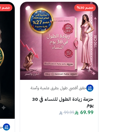
خصم 30%
خصم 52%
حقق أقصي طول بطرق علمية وآمنة
حزمة زيادة الطول للنساء في 30
يوم
69.99
99.99
حق