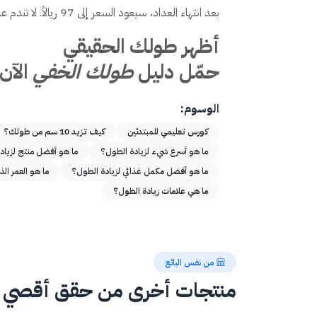
بعد انتهاء العداد، سيعود السعر إلى 97 ريالاً. لا تندم على فرصة التغيير.
أ
ظهر طولك الحقيقي
حمّل دليل
طولك الخفي
الآن 
الوسوم:
كورس تعليمي للمبتدئين
كيف تزيد 10 سم من طولك؟
ما هو أسرع شيء لزيادة الطول؟
ما هو أفضل منتج لزياد
ما هو أفضل مكمل غذائي لزيادة الطول؟
ما هو العمر ال
ما هي علامات زيادة الطول؟
من نفس البائع
منتجات أخرى من حقق أقصي ط