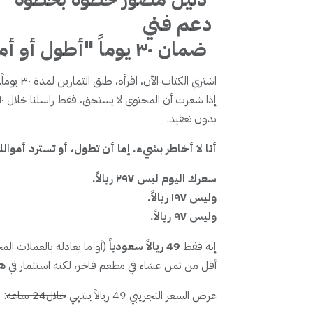
دعم فني
ضمان ٣٠ يوماً "أطول أو أموالك خلفك":
بدون تعقيد.
أنا لا أخاطر بشيء. إما أن تطول، أو تسترد أموال
سعرك اليوم ليس ٢٩٧ ريالاً.
وليس ١٩٧ ريالاً.
وليس ٩٧ ريالاً.
إنه فقط
49 ريالاً سعودياً
(أو ما يعادله بالعملات المح
أقل من ثمن عشاء في مطعم فاخر، لكنه استثمار في
هي
عرض السعر التجريبي 49 ريالاً ينتهي
خلال24 ساعه
: