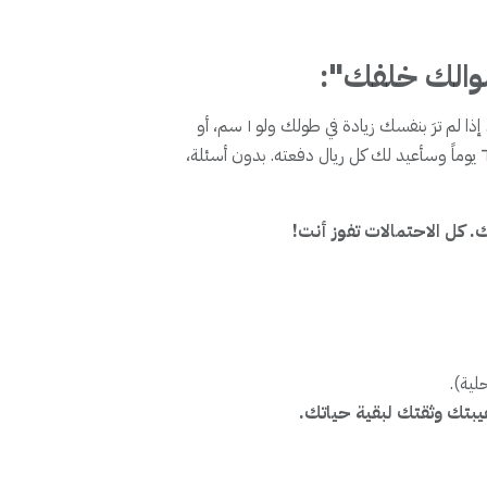
اشتري الكتاب الآن، اقرأه، طبق التمارين لمدة ٣٠ يوماً. إذا لم ترَ بنفسك زيادة في طولك ولو ١ سم، أو
إذا شعرت أن المحتوى لا يستحق، فقط راسلنا خلال ٦٠ يوماً وسأعيد لك كل ريال دفعته. بدون أسئلة،
ك. كل الاحتمالات تفوز أنت!
لية).
بتك وثقتك لبقية حياتك.