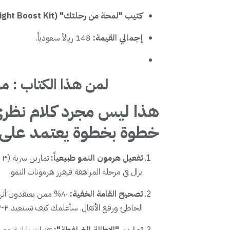
كتيب "لمحة من رحلتك" (Free Height Boost Kit):
إجمالي القيمة:
148 ريالاً سعودياً.
لمن هذا الكتاب : من عمر 5
هذا ليس مجرد كلام نظر
خطوة بخطوة
يعتمد على:
تفعيل هرمون النمو طبيعياً:
ت
يزال في مرحلة المراهقة فيفرز هرمونات النمو.
تصحيح القامة الخفية:
٨٠% ممن يعتقدون أن
الخاطئ ورفع الأثقال. سأعلمك كيف تستعيد ٢-٣ سم فورية خلال أسبوع واحد فقط.