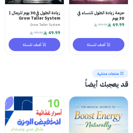
حزمة زيادة الطول للنساء في
زيادة الطول في30 يوم للرجال |
30 يوم
Grow Taller System
69.99
Grow Taller System
99.99
49.99
99.99
أضف للسلة
أضف للسلة
منتجات مشابهة
قد يعجبك أيضاً