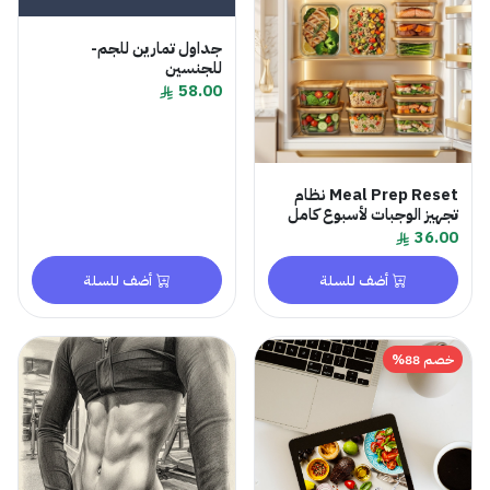
جداول تمارين للجم-
للجنسين
58.00
Meal Prep Reset نظام
تجهيز الوجبات لأسبوع كامل
36.00
أضف للسلة
أضف للسلة
خصم 88%