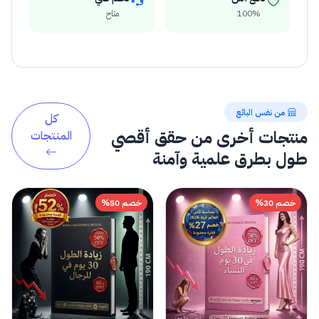
100%
متاح
من نفس البائع
كل
منتجات أخرى من حقق أقصي
المنتجات
طول بطرق علمية وآمنة
خصم 30%
خصم 50%