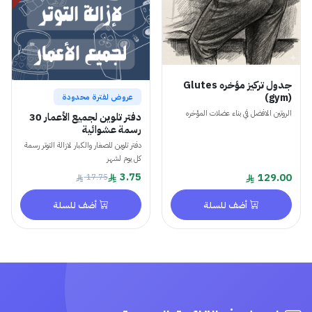
جدول تركيز مؤخره Glutes
(gym)
عروض لفترة محدودة
الروتين الافضل في بناء عضلات المؤخره
دفتر تلوين لجميع الأعمار 30
رسمة عشوائية
دفتر تلوين للصغار والكبار لازالة التوتر رسمة
كل يوم لشهر
3.75
129.00
17.75
أضف للسلة
أضف للسلة