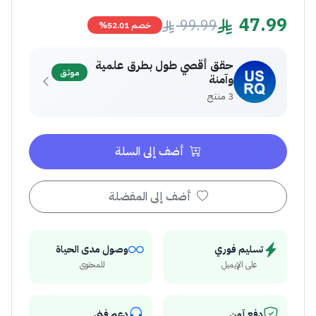
47.99
99.99
خصم 52.01%
حقق أقصي طول بطرق علمية
موثق
وآمنة
3 منتج
أضف إلى السلة
أضف إلى المفضلة
تسليم فوري
وصول مدى الحياة
على الإيميل
للمحتوى
دفع آمن
دعم فني