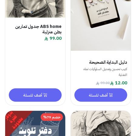
ABS home جدول تمارين
بطن منزلية
99.00
دليل البداية الصحيحة
كتيب تحسين وتعديل السلوكيات تجاه
التغذية
12.00
99.00
أضف للسلة
أضف للسلة
خصم 79%