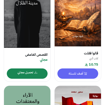
قالوا فقلت
القصص الغامض
كتاب أدبي
مجاني
10.75
تحميل مجاني
أضف للسلة