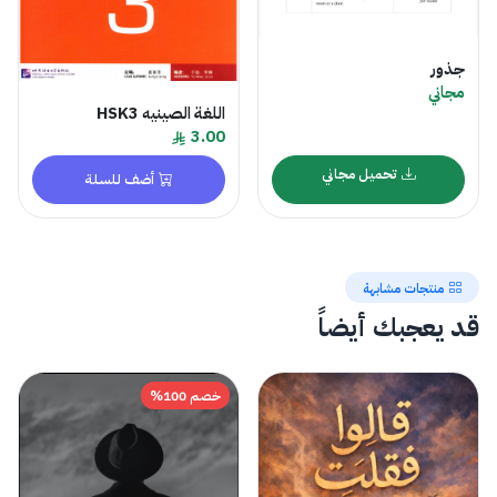
جذور
مجاني
اللغة الصينيه HSK3
3.00
تحميل مجاني
أضف للسلة
منتجات مشابهة
قد يعجبك أيضاً
خصم 100%