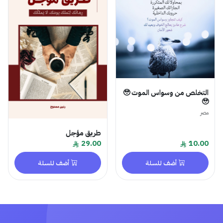
التخلص من وسواس الموت 🥹
🥹
مصر
طريق مؤجل
29.00
10.00
أضف للسلة
أضف للسلة