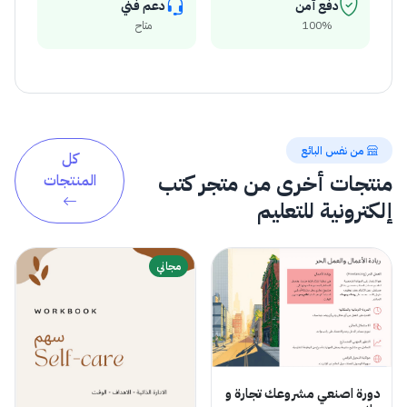
دفع آمن
دعم فني
100%
متاح
من نفس البائع
كل
منتجات أخرى من متجر كتب
المنتجات
إلكترونية للتعليم
مجاني
دورة اصنعي مشروعك تجارة و