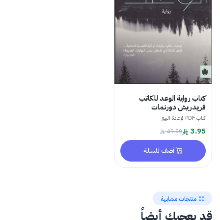
كتاب رواية الوعد للكاتب
فريدريش دورنمات
كتاب PDF لإعادة البيع
3.95
49.00
أضف للسلة
منتجات مشابهة
قد يعجبك أيضاً