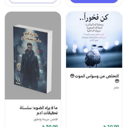
التخلص من وسواس الموت 🥹
🥹
مصر
​ما لا يراه الضوء: سلسلة
تحقيقات آدم
قصص جريمة وتحقيق
50.00
10.00