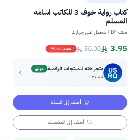
كتاب رواية خوف 3 للكاتب اسامه
المسلم
ملف PDF يتحمل على جهازك
3.95
50.00
خصم 92.1%
متجر هبّه للمنتجات الرقمية
موثق
4 منتج
أضف إلى السلة
أضف إلى المفضلة