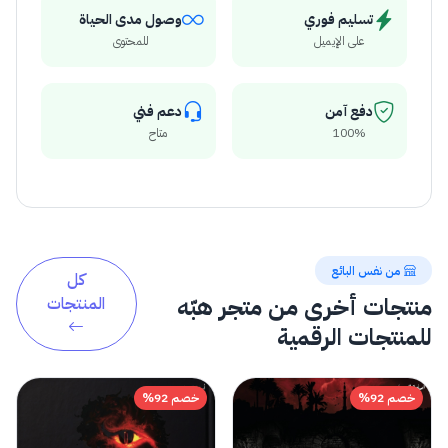
تسليم فوري
وصول مدى الحياة
على الإيميل
للمحتوى
دفع آمن
دعم فني
100%
متاح
من نفس البائع
كل
منتجات أخرى من متجر هبّه
المنتجات
للمنتجات الرقمية
خصم 92%
خصم 92%