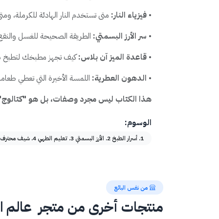
•
فيزياء النار:
متى تستخدم النار الهادئة للكرملة، ومتى
•
سر الأرز البسمتي:
الطريقة الصحيحة للغسل والنقع
•
قاعدة الميز آن بلاس:
كيف تجهز مطبخك لتطبخ بسر
•
الدهون العطرية:
اللمسة الأخيرة التي تعطي طعام
هذا الكتاب ليس مجرد وصفات، بل هو "كتالوج"
الوسوم:
1. أسرار الطبخ 2. الأرز البسمتي 3. تعليم الطهي 4. شيف محترف 5. تكنيكات الطبخ 6. لغة الطعام
من نفس البائع
منتجات أخرى من متجر ‏ عالم ا