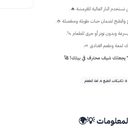
 تستخدم النار العالية للقرمشة 🔥.
 والطبخ لضمان حبات طويلة ومنفصلة 🍚.
عة وبدون توتر أو حرق للطعام 🔪.
ك لمعة وطعم الفنادق 🧈.
 يجعلك شيف محترف في بيتك! 🚀
لمعلومات 💡🌍