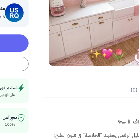
🌍
6 منتج
سليم فوري
ال
على الإيميل
دفع آمن
أسرار مطب
100%
هل تريد طبخ أرز "نثري" ومثالي مثل المطاعم؟