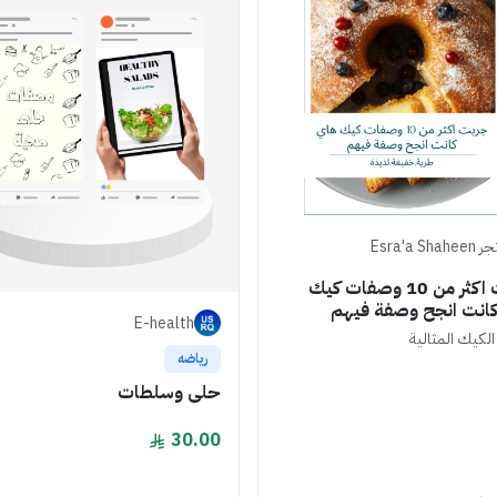
Esra'a Shahe
جربت اكثر من 10 وصفات كيك
انت انجح وصفة فيهم
E-health
لكيك المثالية
رياضه
حلى وسلطات
30.00