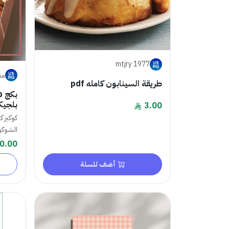
mtjry 1977
متجر e
طريقة السينابون كامله pdf
بلجيك
3.00
كوكيز ك
الشوكول
0.00
أضف للسلة