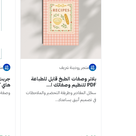
متجر رودينة شريف
متجر en
بلانر وصفات الطبخ قابل للطباعة
PDF لتنظيم وصفاتك ا...
هاي ك
سجّل المقادير وطريقة التحضير والملاحظات
وصفة ا
في تصميم أنيق يساعدك...