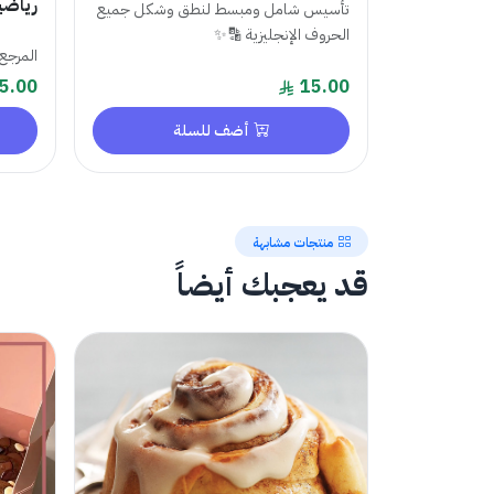
رياضيات 6
تأسيس شامل ومبسط لنطق وشكل جميع
الحروف الإنجليزية 🔡✨
المرجع
5.00
15.00
أضف للسلة
منتجات مشابهة
قد يعجبك أيضاً