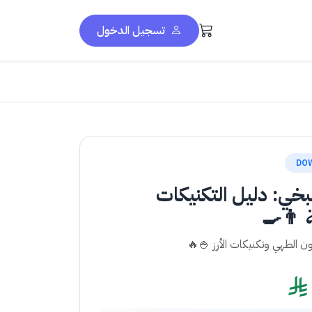
تسجيل الدخول
DO
بخي: دليل التكنيكات
ة 👨‍🍳
ون الطهي وتكنيكات الأرز 🍚🔥