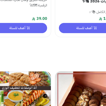
202 🔢✨
الرقمية 🗺️🚀
 الكامل 📚✅
39.00
1
أضف للسلة
أضف للسلة