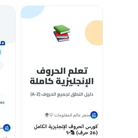
متجر ‏ عالم المعلومات 💡🌍
كورس الحروف الإنجليزية الكامل
مت
(26 حرف) 🔡✨