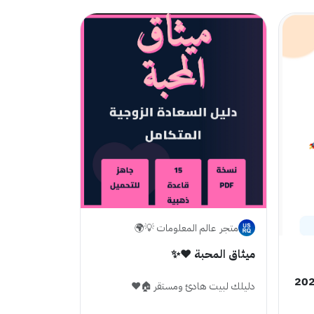
متجر ‏ عالم المعلومات 💡🌍
ميثاق المحبة ❤️✨
ف التجارة الرقمية 2026
دليلك لبيت هادئ ومستقر 🏠❤️