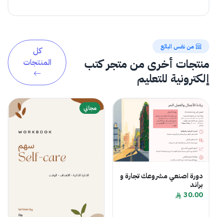
من نفس البائع
كل
منتجات أخرى من متجر كتب
المنتجات
إلكترونية للتعليم
مجاني
دورة اصنعي مشروعك تجارة و
براند
30.00