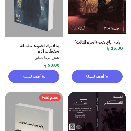
رواية رياح هجر (الجزء الثالث)
​ما لا يراه الضوء: سلسلة
15.00
تحقيقات آدم
قصص جريمة وتحقيق
50.00
أضف للسلة
أضف للسلة
خصم 40%