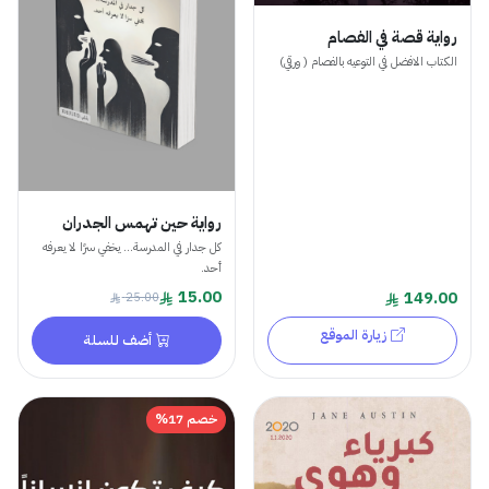
رواية قصة في الفصام
الكتاب الافضل في التوعيه بالفصام ( ورقي)
رواية حين تهمس الجدران
كل جدار في المدرسة... يخفي سرًا لا يعرفه
أحد.
15.00
149.00
25.00
زيارة الموقع
أضف للسلة
خصم 17%