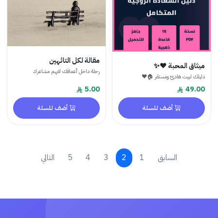
مقالة لكل التائهين
ميثاق المحبة ❤️✨
رحلة داخل أعماقك لفهم مشاعرك
دليلك لبيت هادئ ومستقر 🏠❤️
5.00
49.00
أضف للسلة
أضف للسلة
السابق
1
2
3
4
5
التالي