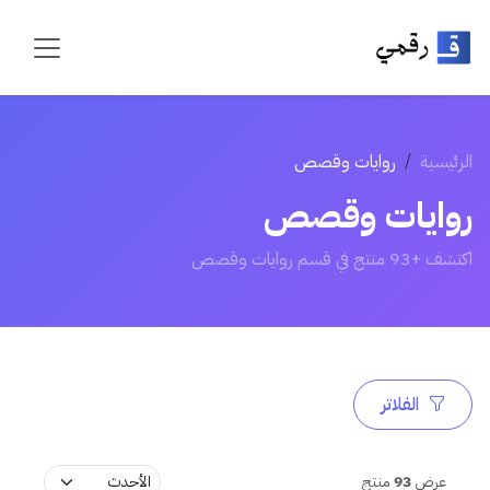
الرئيسية
روايات وقصص
روايات وقصص
اكتشف +93 منتج في قسم روايات وقصص
الفلاتر
عرض
93
منتج