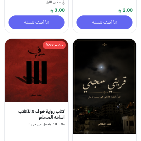
في سكون الليل
3.00
2.00
أضف للسلة
أضف للسلة
خصم 92%
كتاب رواية خوف 3 للكاتب
اسامه المسلم
ملف PDF يتحمل على جهازك