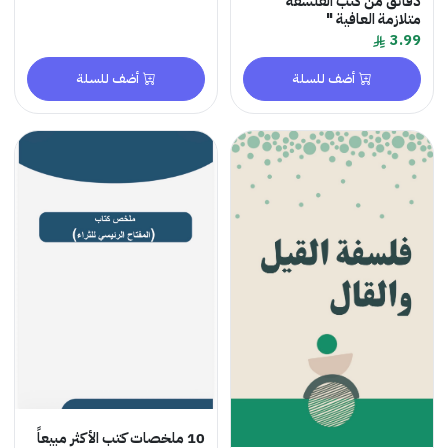
دقائق من كتب الفلسفة "
متلازمة العافية "
3.99
أضف للسلة
أضف للسلة
10 ملخصات كتب الأكثر مبيعاً