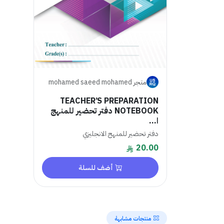
متجر mohamed saeed mohamed
TEACHER’S PREPARATION
NOTEBOOK دفتر تحضير للمنهج
ا...
دفتر تحضير للمنهج الانجليزي
20.00
أضف للسلة
منتجات مشابهة