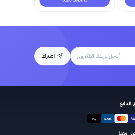
أضف للسلة
اشترك
 الدفع
صل معنا