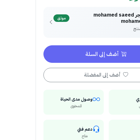
متجر mohamed saeed
موثق
moham
أضف إلى السلة
أضف إلى المفضلة
ي
وصول مدى الحياة
للمحتوى
دعم فني
متاح