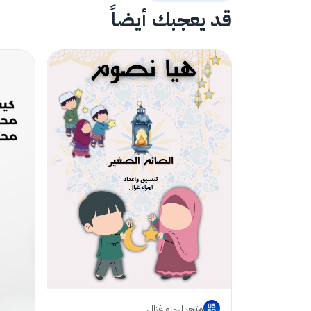
قد يعجبك أيضاً
متجر إسراء غزال