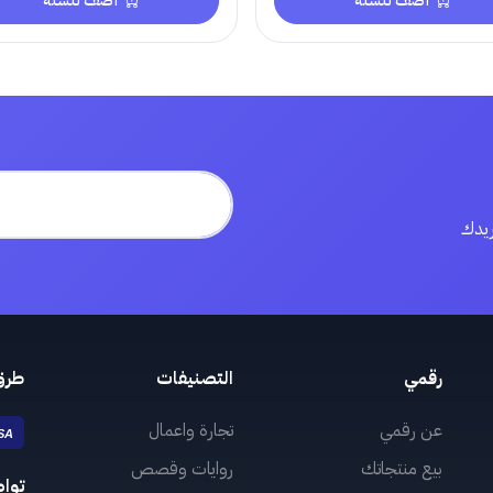
أضف للسلة
أضف للسلة
ريدك
رقمي
التصنيفات
طرق
عن رقمي
تجارة واعمال
بيع منتجاتك
روايات وقصص
توا