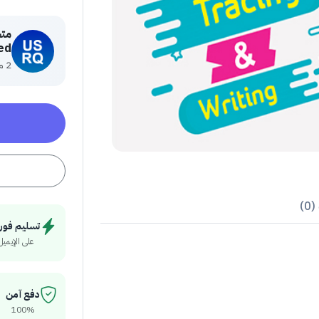
ed
2 منتج
0)
تسليم فور
على الإيميل
دفع آمن
100%