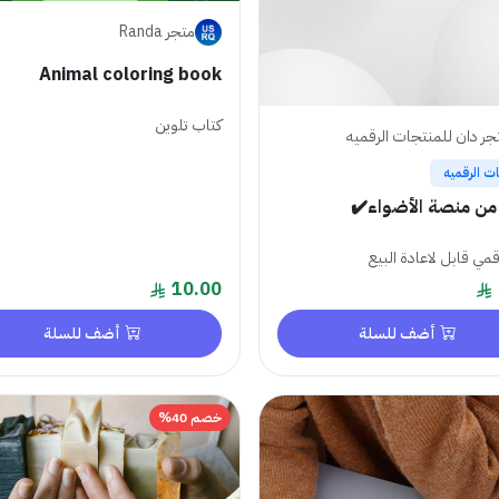
متجر Randa
Animal coloring book
كتاب تلوين
جر دان للمنتجات الرقميه
ت الرقميه
مي قابل لاعادة البيع
10.00
أضف للسلة
أضف للسلة
خصم 40%