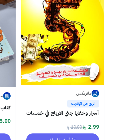
ماتريكس
مت
الربح من الإنترنت
كتاب 
أسرار وخفايا جني الارباح في خمسات
5.00
2.99
10.00