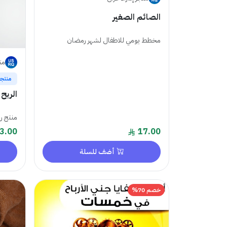
الصائم الصغير
مخطط يومي للاطفال لشهر رمضان
مت
منتجا
منتج رق
3.00
17.00
أضف للسلة
خصم 70%