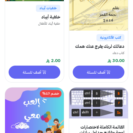
خلفيات أيباد
خلفية أيباد
خلفية أيباد للأطفال
كتب الألكترونية
دعائك لربك يفرج عنك همك
كتاب دعاء
2.00
30.00
أضف للسلة
أضف للسلة
خصم 17%
القائمة الكاملة لاختصارات
لوحة مفاتيح جداول بيانات...