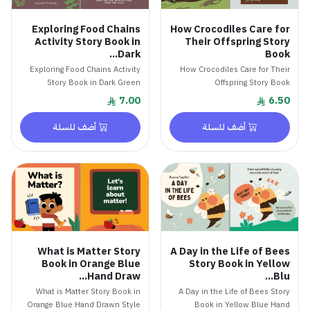
How Crocodiles Care for
Exploring Food Chains
Their Offspring Story
Activity Story Book in
Book
Dark...
How Crocodiles Care for Their
Exploring Food Chains Activity
Offspring Story Book
Story Book in Dark Green
Brow...
7.00
6.50
أضف للسلة
أضف للسلة
What is Matter Story
A Day in the Life of Bees
Book in Orange Blue
Story Book in Yellow
Hand Draw...
Blu...
What is Matter Story Book in
A Day in the Life of Bees Story
Orange Blue Hand Drawn Style
Book in Yellow Blue Hand