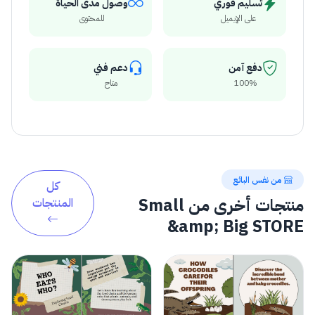
تسليم فوري
وصول مدى الحياة
على الإيميل
للمحتوى
دفع آمن
دعم فني
100%
متاح
من نفس البائع
كل
منتجات أخرى من Small
المنتجات
&amp; Big STORE