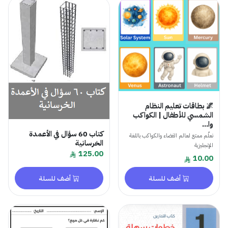
🌌 بطاقات تعليم النظام
الشمسي للأطفال | الكواكب
وا...
كتاب 60 سؤال في الأعمدة
تعلّم ممتع لعالم الفضاء والكواكب باللغة
الخرسانية
الإنجليزية
125.00
10.00
أضف للسلة
أضف للسلة