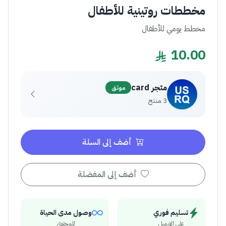
مخططات روتينية للأطفال
مخطط يومي للأطفال
10.00
متجر card
موثق
3 منتج
أضف إلى السلة
أضف إلى المفضلة
تسليم فوري
وصول مدى الحياة
على الإيميل
للمحتوى