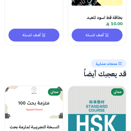
بطاقة قط اسود للعيد
10.00
أضف للسلة
أضف للسلة
منتجات مشابهة
قد يعجبك أيضاً
مجاني
مجاني
النسخة التجريبية لملزمة بحث