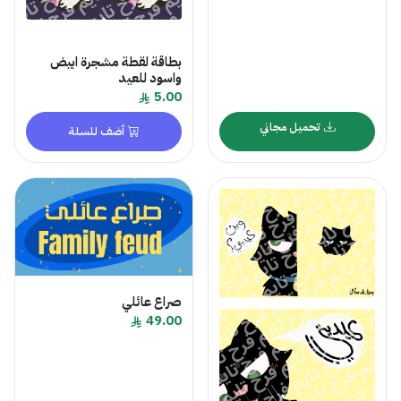
بطاقة لقطة مشجرة ابيض
واسود للعيد
5.00
تحميل مجاني
أضف للسلة
صراع عائلي
49.00