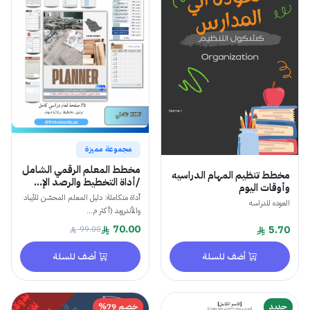
مجموعة مميزة
مخطط المعلم الرقمي الشامل
مخطط تنظيم المهام الدراسيه
/أداة التخطيط والرصد الإ...
وأوقات اليوم
أداة متكاملة: دليل المعلم المحسّن للآيباد
العوده للدراسه
والأندرويد (أكثر م...
70.00
5.70
99.00
أضف للسلة
أضف للسلة
جديد
خصم 79%