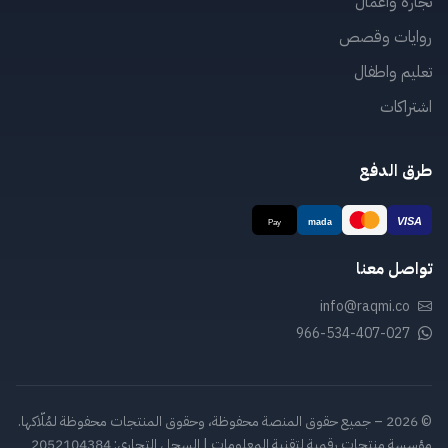
تجارة واعمال
روايات وقصص
تعليم واطفال
اشتراكات
طرق الدفع
تواصل معنا
info@raqmi.co
966-534-407-027
© 2026 – جميع حقوق المنصة محفوظة، وحقوق المنتجات محفوظة لمُلّاكها.
مؤسسة منتجات رقمية لتقنية المعلومات | السجل التجاري: 2052104384